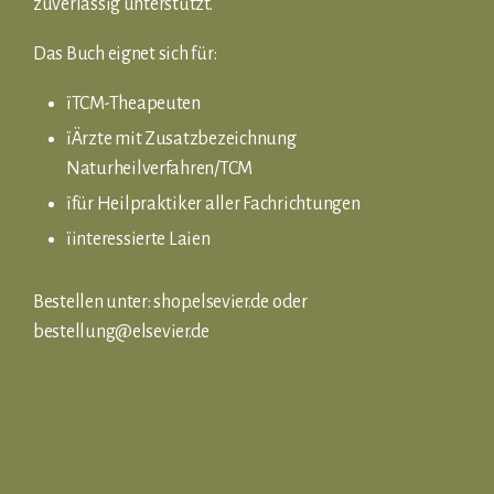
zuverlässig unterstützt.
Das Buch eignet sich für:
ï
TCM-Theapeuten
ï
Ärzte mit Zusatzbezeichnung
Naturheilverfahren/TCM
ï
für Heilpraktiker aller Fachrichtungen
ï
interessierte Laien
Bestellen unter: shop.elsevier.de oder
bestellung@elsevier.de